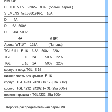
ИМПОРТ
РС 100 500V ~220V= 80A (больш. Керам.)
SIEMENS 5st,5SB1916-1 16A
D II 4A
D II 6A 500V
D II 20A 500V
4А (ГДР)
Apena WT-1/T 125A (Польша)
TGL 6111 E 16 6,3A 500v 220v
TGL E 16 2A 500v 220v
TGL E 16 1A 500v 220v
корпус к пред.TGL E 16
нижняя часть без крышки Е 16
корпус .TGL 4233 24203 1v 17 (63a 500v)
корпус .TGL 4232 24202 1v 31 (25a 500v)
верхняя крышка к TGL4232 25a 500v
Коробка распределительная серии МК