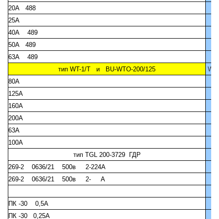
20А 488
25А
40А 489
50А 489
63А 489
тип WT-1/T и BU-WTO-200/125
WT-
80А
125А
160А
200А
63А
100А
тип TGL 200-3729 ГДР
269-2 0636/21 500в 2-224А
269-2 0636/21 500в 2- А
ПК -30 0,5А
ПК -30 0,25А