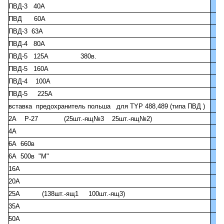
ПВД-3 40А
ПВД 60А
ПВД-3 63А
ПВД-4 80А
ПВД-5 125А 380в.
ПВД-5 160А
ПВД-4 100А
ПВД-5 225А
вставка предохранитель польша для TYP 488,489 (типа ПВД )
2А Р-27 (25шт.-ящ№3 25шт.-ящ№2)
4А
6А 660в
6А 500в "М"
16А
20А
25А (138шт.-ящ1 100шт.-ящ3)
35А
50А