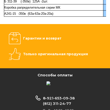
Б 311-39 (-350в) 125А -2шт.
Коробка рапределительная серии МК
А241-15 -350в (63а-63а-20а-20а)
Гарантии и возврат
Только оригинальная продукция
Способы оплаты
8-921-653-09-38
(812) 311-24-77