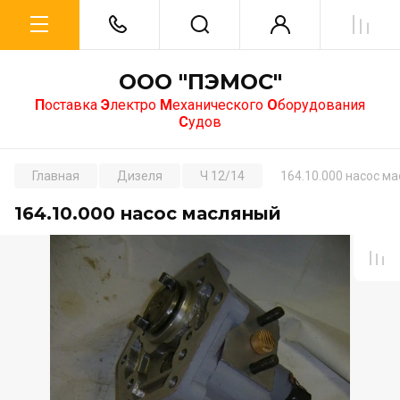
ООО "ПЭМОС"
П
оставка
Э
лектро
М
еханического
О
борудования
С
удов
Главная
Дизеля
Ч 12/14
164.10.000 насос м
164.10.000 насос масляный