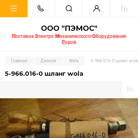
ООО "ПЭМОС"
П
оставка
Э
лектро
М
еханического
О
борудования
С
удов
Главная
Дизеля
Wola
5-966.016-0 шланг wol
5-966.016-0 шланг wola