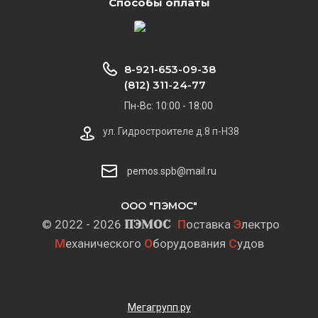
Способы оплаты
8-921-653-09-38
(812) 311-24-77
Пн-Вс: 10:00 - 18:00
ул. Гидростроителе д.8 п-Н38
pemos.spb@mail.ru
ООО "ПЭМОС"
© 2022 - 2026
ПЭМОС
П
оставка
Э
лектро
М
еханического
О
борудования
С
удов
Мегагрупп.ру