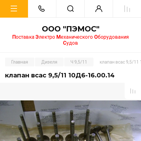
ООО "ПЭМОС"
П
оставка
Э
лектро
М
еханического
О
борудования
С
удов
Главная
Дизеля
Ч 9,5/11
клапан всас 9,5/11
клапан всас 9,5/11 10Д6-16.00.14